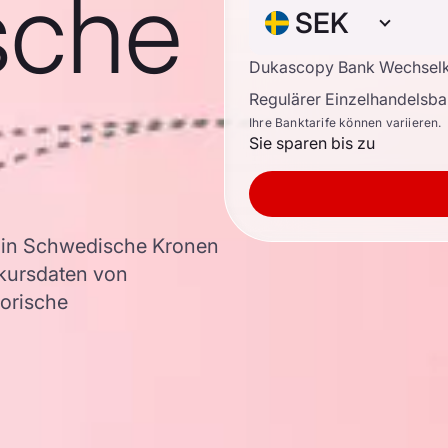
sche
SEK
Dukascopy Bank Wechsel
Regulärer Einzelhandelsb
Ihre Banktarife können variieren.
Sie sparen bis zu
 in Schwedische Kronen
kursdaten von
torische