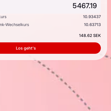
kurs
10.93437
ank-Wechselkurs
10.63713
148.62 SEK
Los geht's