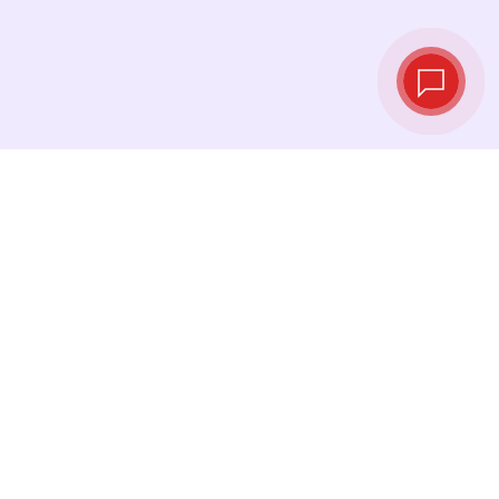
Live‑Wechselkurse
Sehen Sie die neuesten Kurse ein und
tauschen Sie genau im richtigen Moment.