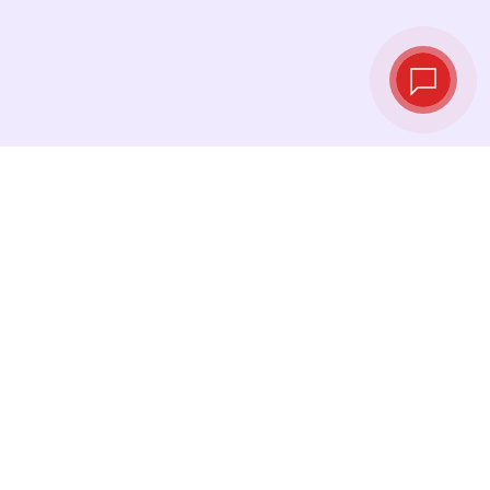
Live‑Wechselkurse
Sehen Sie die neuesten Kurse ein und
tauschen Sie genau im richtigen Moment.