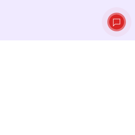
Live‑Wechselkurse
Sehen Sie die neuesten Kurse ein und
tauschen Sie genau im richtigen Moment.