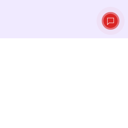
Live‑Wechselkurse
Sehen Sie die neuesten Kurse ein und
tauschen Sie genau im richtigen Moment.