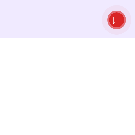
Live‑Wechselkurse
Sehen Sie die neuesten Kurse ein und
tauschen Sie genau im richtigen Moment.