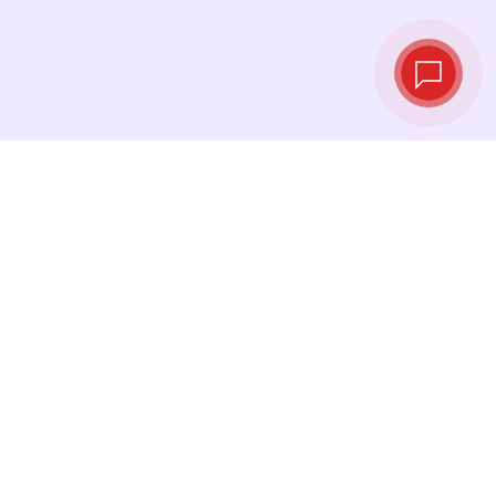
Live‑Wechselkurse
Sehen Sie die neuesten Kurse ein und
tauschen Sie genau im richtigen Moment.