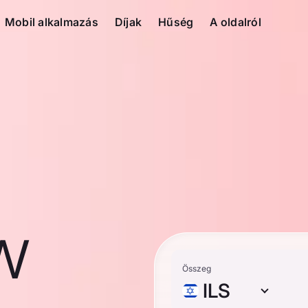
Mobil alkalmazás
Díjak
Hűség
A oldalról
ew
Összeg
ILS