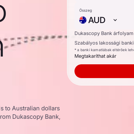
o
Összeg
AUD
n
Dukascopy Bank árfolyam
Szabályos lakossági banki 
* a banki kamatlábak eltérőek le
Megtakaríthat akár
s to Australian dollars
 from Dukascopy Bank,