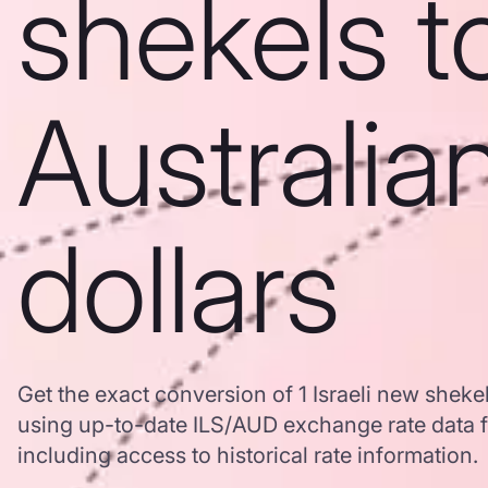
shekels t
Australia
dollars
Get the exact conversion of 1 Israeli new shekel
using up-to-date ILS/AUD exchange rate data
including access to historical rate information.