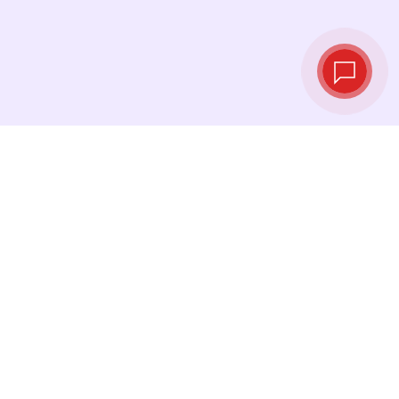
Live‑Wechselkurse
Sehen Sie die neuesten Kurse ein und
tauschen Sie genau im richtigen Moment.