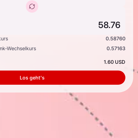
kurs
0.58760
ank-Wechselkurs
0.57163
1.60 USD
Los geht's