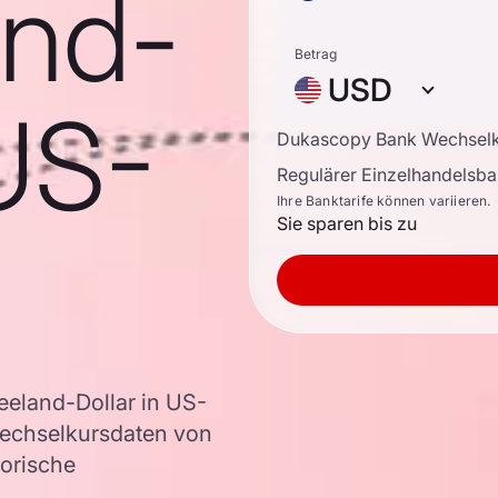
nd-
Betrag
USD
 US-
Dukascopy Bank Wechsel
Regulärer Einzelhandelsb
Ihre Banktarife können variieren.
Sie sparen bis zu
eland-Dollar in US-
Wechselkursdaten von
torische