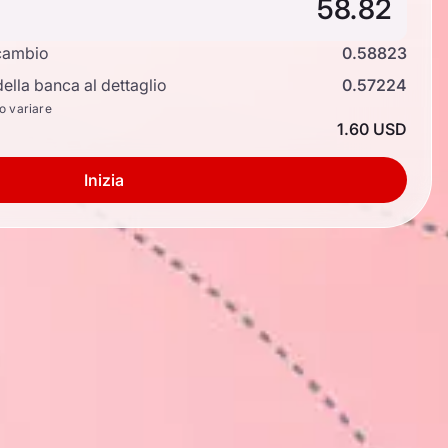
cambio
0.58823
ella banca al dettaglio
0.57224
no variare
1.60 USD
Inizia