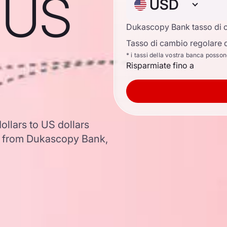
o US
USD
Dukascopy Bank tasso di 
Tasso di cambio regolare d
* i tassi della vostra banca posso
Risparmiate fino a
llars to US dollars
a from Dukascopy Bank,