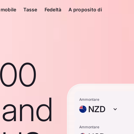
 mobile
Tasse
Fedeltà
A proposito di
100
land
Ammontare
NZD
Ammontare