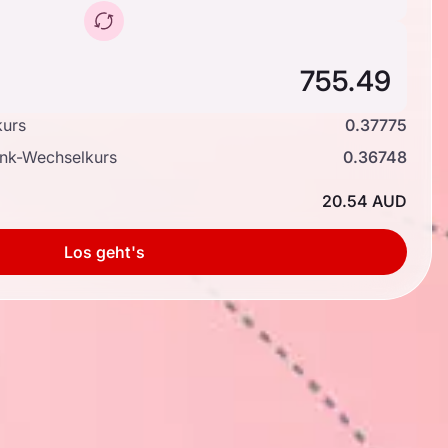
kurs
0.37775
ank-Wechselkurs
0.36748
20.54 AUD
Los geht's