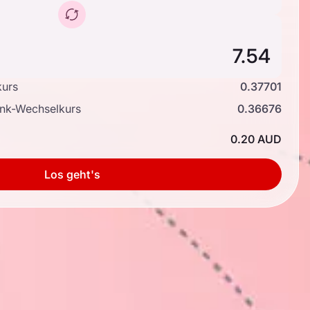
kurs
0.37701
ank-Wechselkurs
0.36676
0.20 AUD
Los geht's