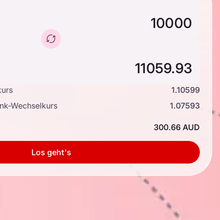
kurs
1.10599
ank-Wechselkurs
1.07593
300.66 AUD
Los geht's