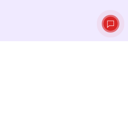
Курсы валют в
реальном
времени