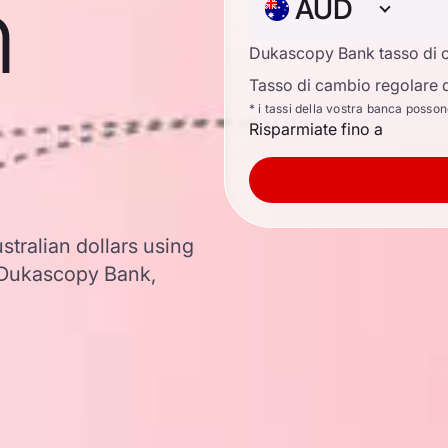
n
AUD
Dukascopy Bank tasso di 
Tasso di cambio regolare d
* i tassi della vostra banca posso
Risparmiate fino a
ustralian dollars using
 Dukascopy Bank,