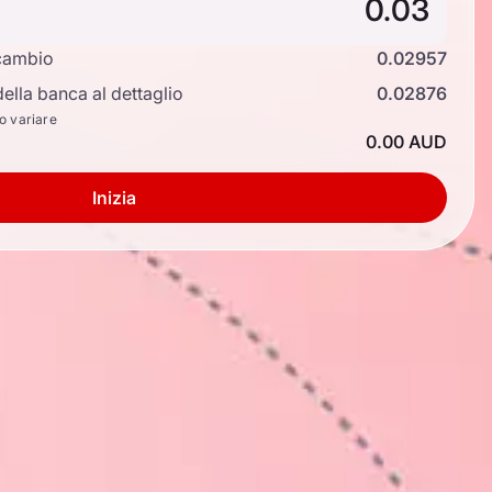
cambio
0.02957
ella banca al dettaglio
0.02876
no variare
0.00 AUD
Inizia