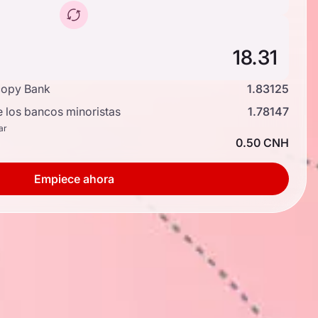
copy Bank
1.83125
e los bancos minoristas
1.78147
ar
0.50 CNH
Empiece ahora