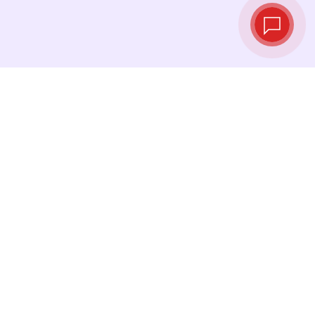
Tipos de cambio
en tiempo real
Consulta los tipos de cambio más recientes y
cambia tu dinero en el momento justo.