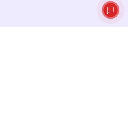
Tipos de cambio
en tiempo real
Consulta los tipos de cambio más recientes y
cambia tu dinero en el momento justo.