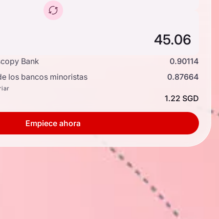
scopy Bank
0.90114
de los bancos minoristas
0.87664
riar
1.22 SGD
Empiece ahora