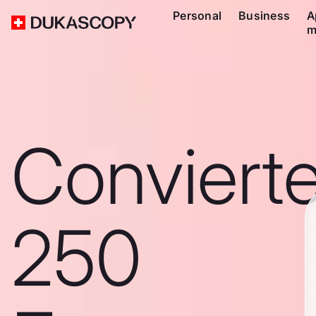
Personal
Business
A
m
Conviert
250