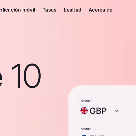
plicación móvil
Tasas
Lealtad
Acerca de
 10
Monto
GBP
Monto