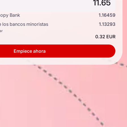
copy Bank
1.16459
e los bancos minoristas
1.13293
ar
0.32 EUR
Empiece ahora