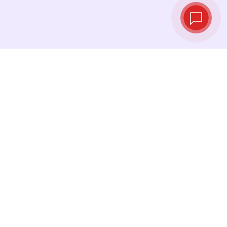
Tipos de cambio
en tiempo real
Consulta los tipos de cambio más recientes y
cambia tu dinero en el momento justo.