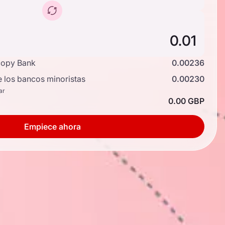
copy Bank
0.00236
e los bancos minoristas
0.00230
ar
0.00 GBP
Empiece ahora