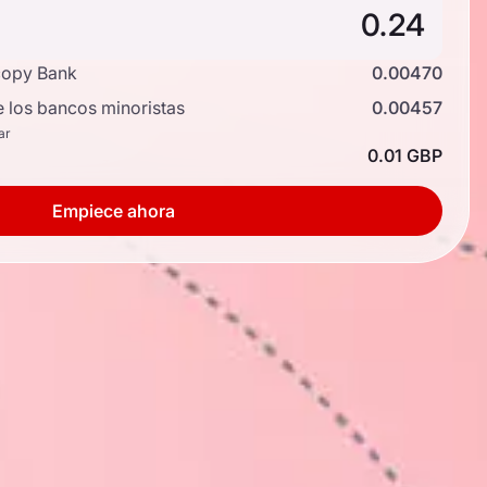
copy Bank
0.00470
e los bancos minoristas
0.00457
ar
0.01 GBP
Empiece ahora