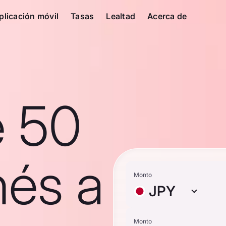
plicación móvil
Tasas
Lealtad
Acerca de
e 50
nés a
Monto
JPY
Monto