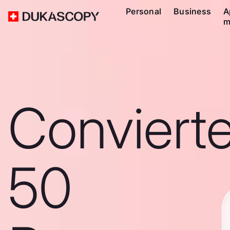
Personal
Business
A
m
Conviert
50