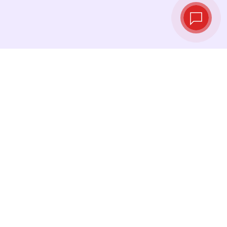
Tipos de cambio
en tiempo real
Consulta los tipos de cambio más recientes y
cambia tu dinero en el momento justo.