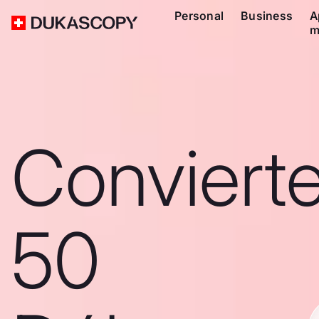
Personal
Business
A
m
Conviert
50