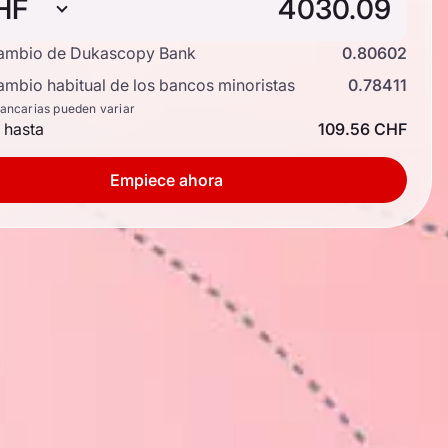
HF
cambio de Dukascopy Bank
0.80602
ambio habitual de los bancos minoristas
0.78411
bancarias pueden variar
 hasta
109.56 CHF
Empiece ahora