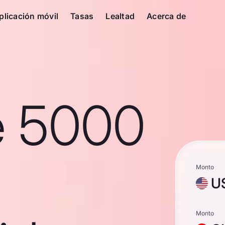
plicación móvil
Tasas
Lealtad
Acerca de
e 5000
Monto
U
Monto