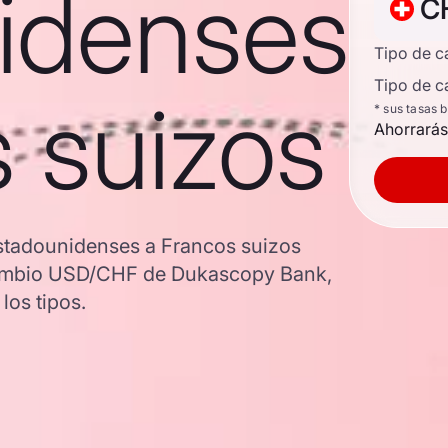
idenses
C
Tipo de 
Tipo de c
 suizos
* sus tasas 
Ahorrarás
stadounidenses a Francos suizos
e cambio USD/CHF de Dukascopy Bank,
los tipos.