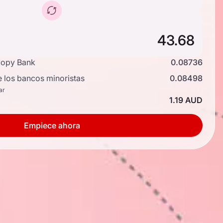
copy Bank
0.08736
e los bancos minoristas
0.08498
ar
1.19 AUD
Empiece ahora