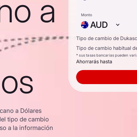
no a
Monto
AUD
Tipo de cambio de Dukas
Tipo de cambio habitual d
* sus tasas bancarias pueden vari
Ahorrarás hasta
nos
icano a Dólares
del tipo de cambio
o a la información