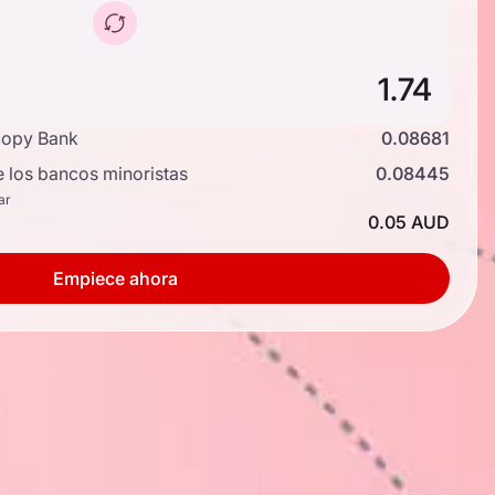
copy Bank
0.08681
e los bancos minoristas
0.08445
ar
0.05 AUD
Empiece ahora