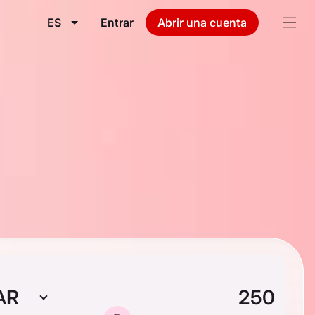
ES
Entrar
Abrir una cuenta
AR