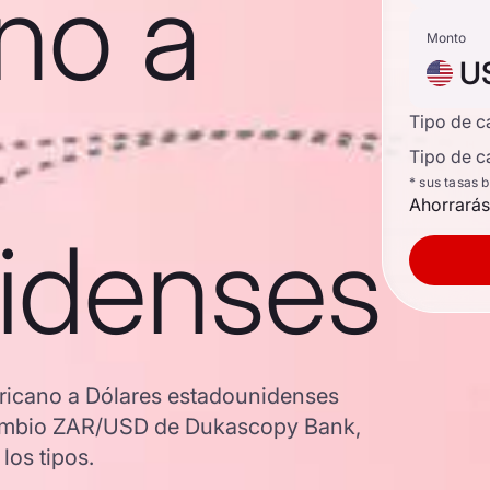
no a
Monto
U
Tipo de 
Tipo de c
* sus tasas 
Ahorrarás
idenses
ricano a Dólares estadounidenses
e cambio ZAR/USD de Dukascopy Bank,
los tipos.