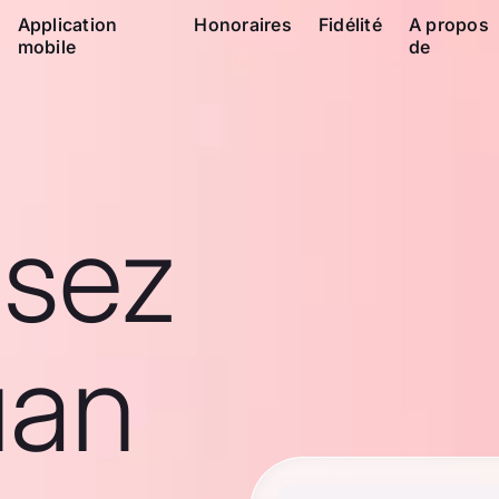
Application
Honoraires
Fidélité
A propos
mobile
de
ssez
uan