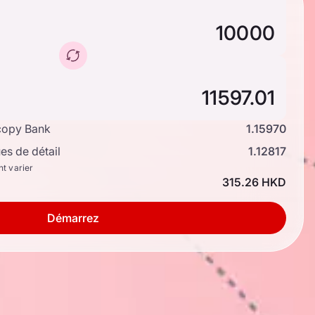
copy Bank
1.15970
s de détail
1.12817
nt varier
315.26 HKD
Démarrez