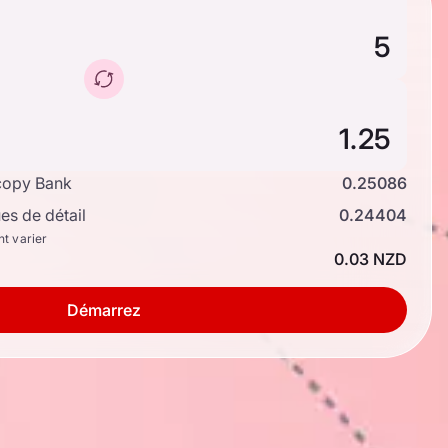
copy Bank
0.25086
s de détail
0.24404
nt varier
0.03 NZD
Démarrez