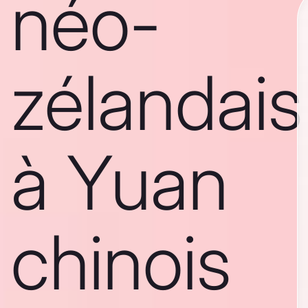
néo-
zélandais
à Yuan
chinois