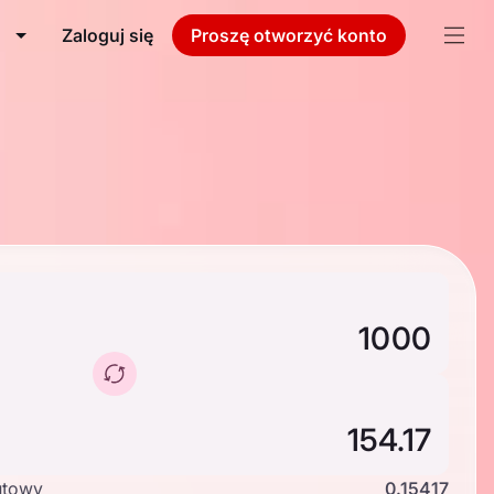
Zaloguj się
Proszę otworzyć konto
utowy
0.15417