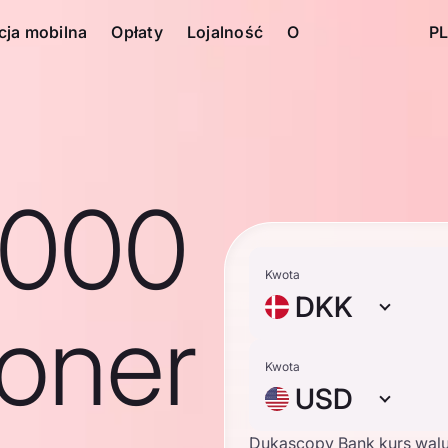
cja mobilna
Opłaty
Lojalność
O
PL
1000
Kwota
DKK
roner
Kwota
USD
Dukascopy Bank kurs wal