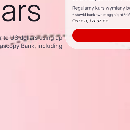
lars
Regularny kurs wymiany b
* stawki bankowe mogą się różni
Oszczędzasz do
 to US dollars using up-
ascopy Bank, including