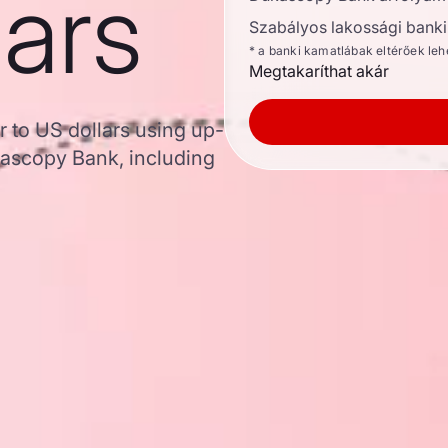
lars
Szabályos lakossági banki 
* a banki kamatlábak eltérőek le
Megtakaríthat akár
 to US dollars using up-
ascopy Bank, including