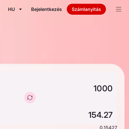
HU
Bejelentkezés
Számlanyitás
0.15427