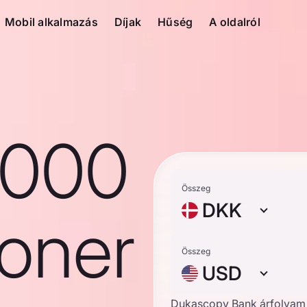
Mobil alkalmazás
Díjak
Hűség
A oldalról
1000
Összeg
DKK
roner
Összeg
USD
Dukascopy Bank árfolyam