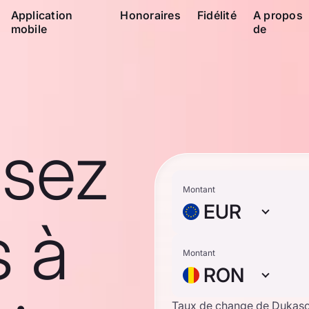
Application
Honoraires
Fidélité
A propos
mobile
de
ssez
Montant
EUR
s à
Montant
RON
Taux de change de Dukas