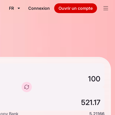
FR
Connexion
Ouvrir un compte
copy Bank
5.21166