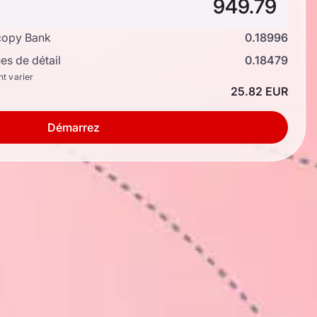
copy Bank
0.18996
s de détail
0.18479
nt varier
25.82 EUR
Démarrez