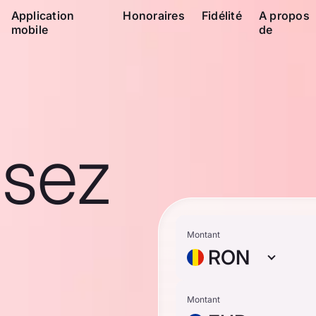
Application
Honoraires
Fidélité
A propos
mobile
de
ssez
Montant
RON
Montant