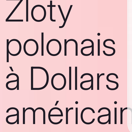
Zloty
polonais
à Dollars
américai