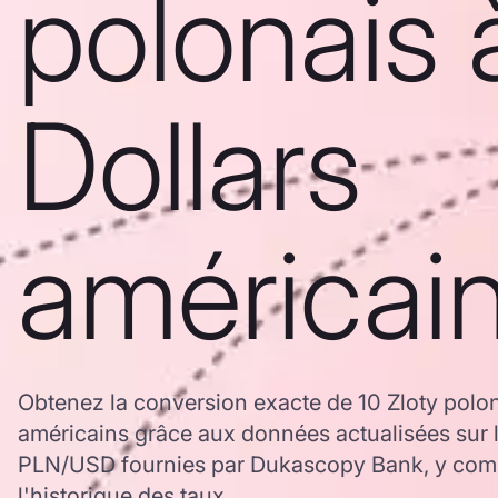
polonais 
Dollars
américai
Obtenez la conversion exacte de 10 Zloty polon
américains grâce aux données actualisées sur 
PLN/USD fournies par Dukascopy Bank, y comp
l'historique des taux.