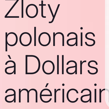
Zloty
polonais
à Dollars
américai