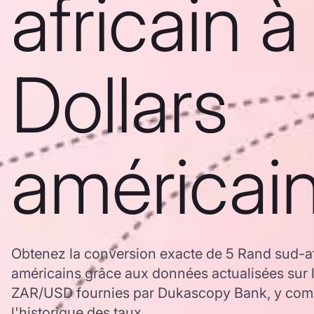
africain à
Dollars
américai
Obtenez la conversion exacte de 5 Rand sud-af
américains grâce aux données actualisées sur 
ZAR/USD fournies par Dukascopy Bank, y comp
l'historique des taux.