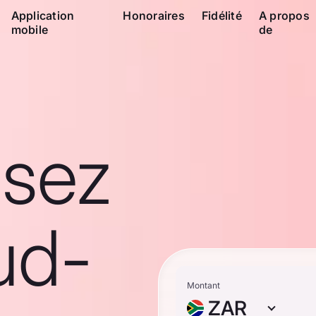
Application
Honoraires
Fidélité
A propos
mobile
de
ssez
ud-
Montant
ZAR