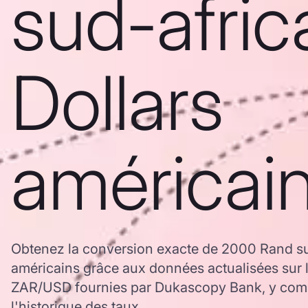
sud-afric
Dollars
américai
Obtenez la conversion exacte de 2000 Rand sud
américains grâce aux données actualisées sur 
ZAR/USD fournies par Dukascopy Bank, y comp
l'historique des taux.