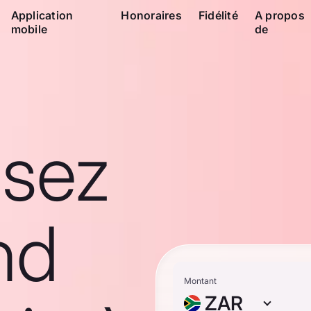
Application
Honoraires
Fidélité
A propos
mobile
de
ssez
nd
Montant
ZAR