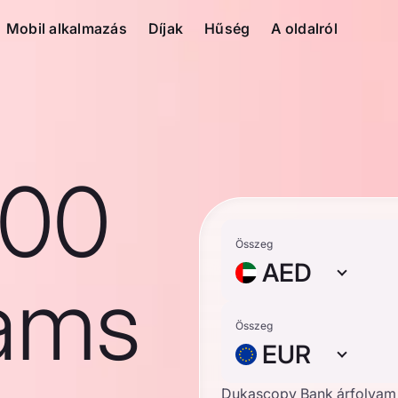
Mobil alkalmazás
Díjak
Hűség
A oldalról
100
Összeg
AED
ams
Összeg
EUR
Dukascopy Bank árfolyam