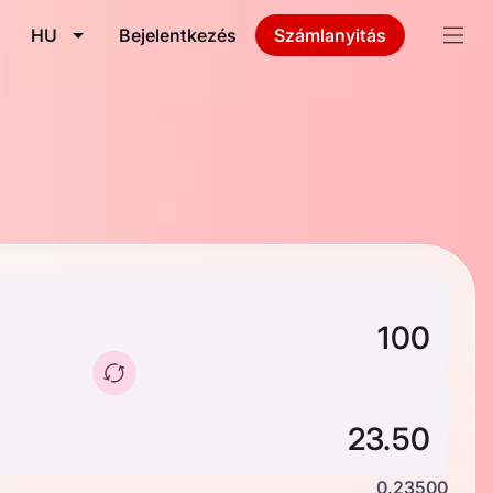
HU
Bejelentkezés
Számlanyitás
0.23500