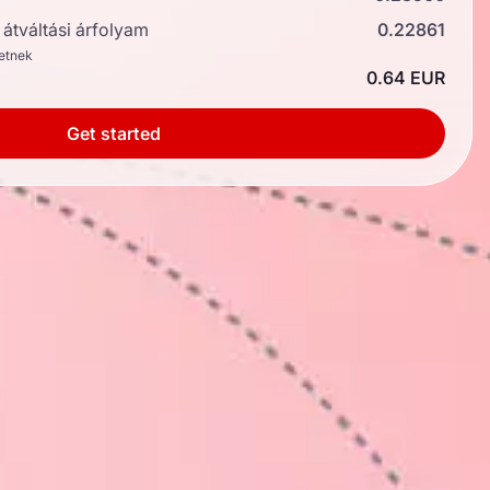
átváltási árfolyam
0.22861
hetnek
0.64 EUR
Get started