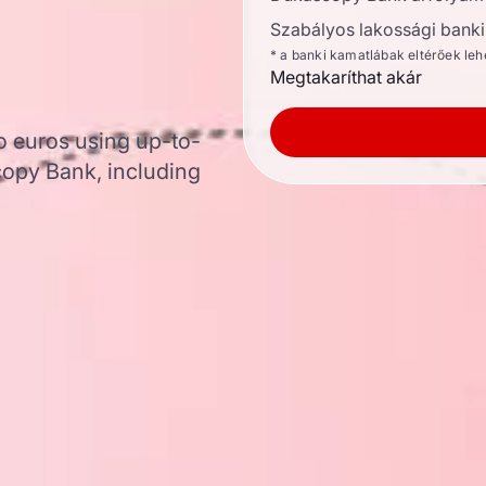
Szabályos lakossági banki 
* a banki kamatlábak eltérőek le
Megtakaríthat akár
o euros using up-to-
opy Bank, including