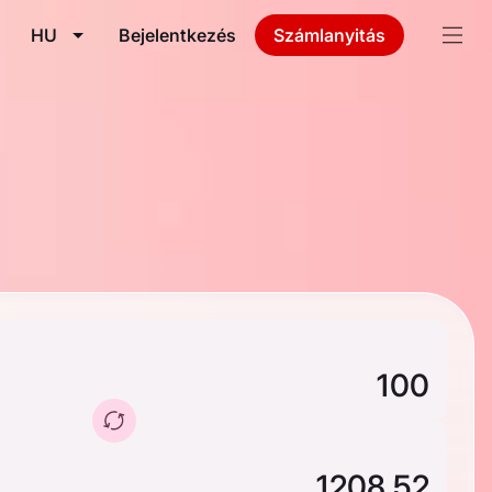
HU
Bejelentkezés
Számlanyitás