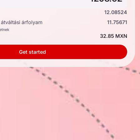
12.08524
átváltási árfolyam
11.75671
hetnek
32.85 MXN
Get started