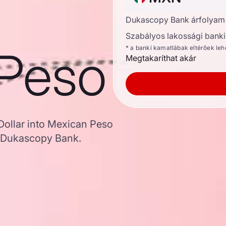
Dukascopy Bank árfolyam
Szabályos lakossági banki 
Peso
* a banki kamatlábak eltérőek le
Megtakaríthat akár
Dollar into Mexican Peso
 Dukascopy Bank.