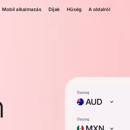
Mobil alkalmazás
Díjak
Hűség
A oldalról
n
Összeg
AUD
Összeg
MXN