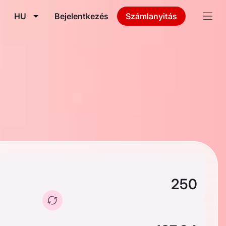
HU
Bejelentkezés
Számlanyitás