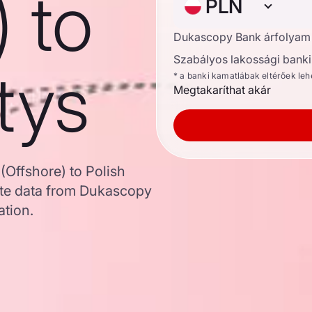
) to
PLN
Dukascopy Bank árfolyam
Szabályos lakossági banki 
tys
* a banki kamatlábak eltérőek le
Megtakaríthat akár
(Offshore) to Polish
te data from Dukascopy
ation.