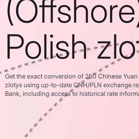
(Offshore
Polish zlo
Get the exact conversion of 250 Chinese Yuan 
zlotys using up-to-date CNH/PLN exchange ra
Bank, including access to historical rate inform