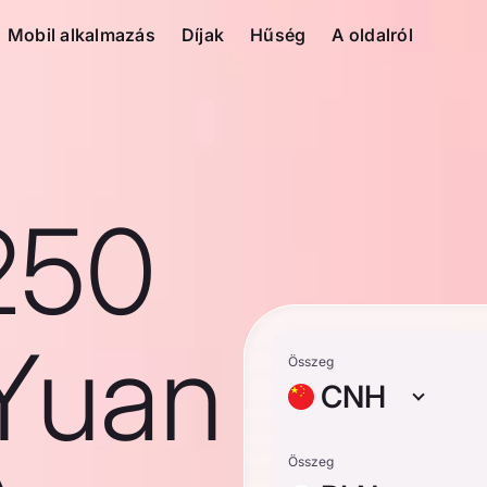
Mobil alkalmazás
Díjak
Hűség
A oldalról
250
Yuan
Összeg
CNH
Összeg