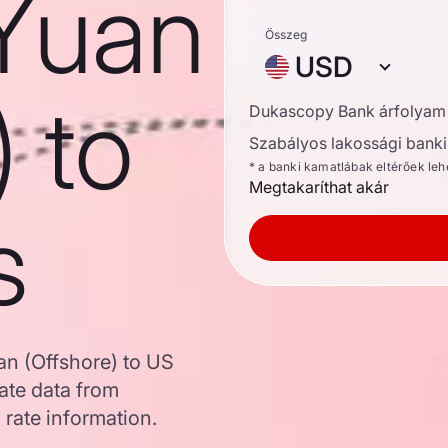
Yuan
Összeg
USD
) to
Dukascopy Bank árfolyam
Szabályos lakossági banki 
* a banki kamatlábak eltérőek le
Megtakaríthat akár
s
an (Offshore) to US
ate data from
 rate information.