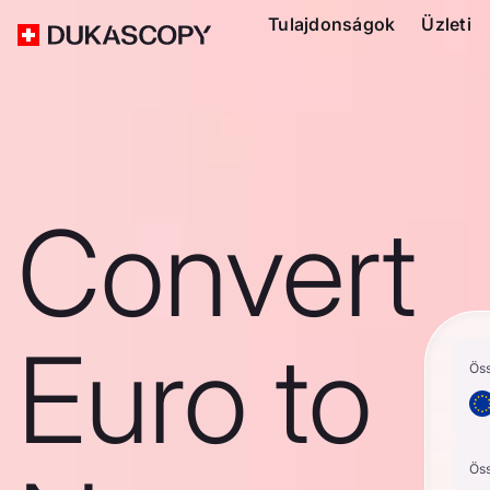
Tulajdonságok
Üzleti
Convert
Euro to
Ös
Ös