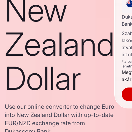
New
Duk
Bank
Zealand
Szab
lako
átvál
árfo
Dollar
* a b
lehet
Megt
akár
Use our online converter to change Euro
into New Zealand Dollar with up-to-date
EUR/NZD exchange rate from
Dukascopy Bank.