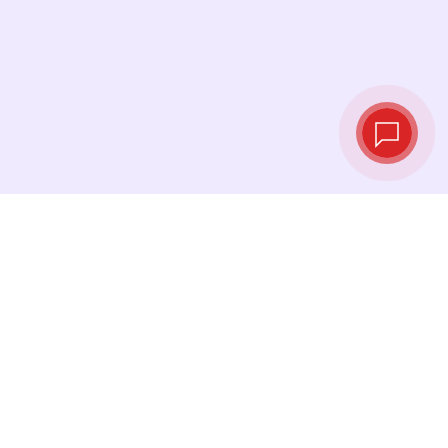
Live exchange
rates