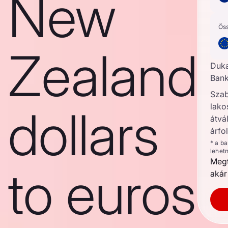
New
Ös
Zealand
Duk
Bank
Szab
lako
dollars
átvál
árfo
* a b
lehet
Megt
to euros
akár