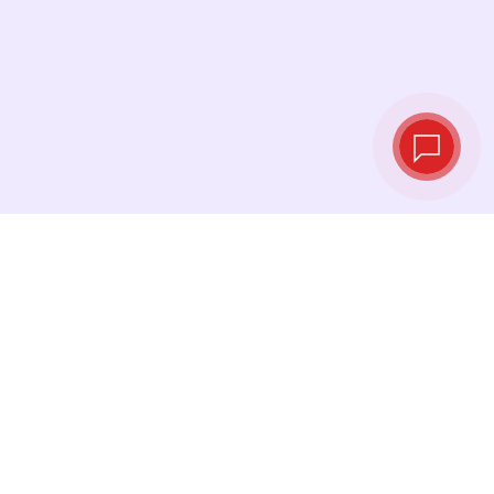
Live exchange
rates