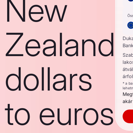
New
Ös
Zealand
Duk
Bank
Szab
lako
dollars
átvál
árfo
* a b
lehet
Megt
to euros
akár